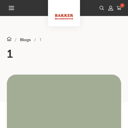
0
/
/
1
Blogs
1