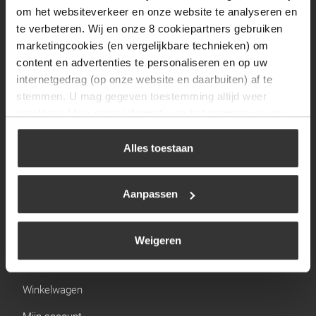
Zaterdag
09:30 tot 12:00
om het websiteverkeer en onze website te analyseren en
Zondag
Gesloten
te verbeteren. Wij en onze 8 cookiepartners gebruiken
marketingcookies (en vergelijkbare technieken) om
content en advertenties te personaliseren en op uw
Navigatie
internetgedrag (op onze website en daarbuiten) af te
stemmen. U mag gegeven toestemming altijd weer
BBQ
intrekken. Voor meer informatie en het aanpassen van
Brandstoffen
uw keuze op onze website verwijzen wij u naar ons
cookiebeleid
.
Alles toestaan
Kamperen
Verwarming
Aanpassen
Gastechniek
Weigeren
Links
Winkelwagen
Mijn account