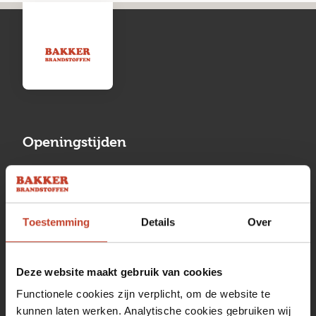
Openingstijden
Maandag
13:00 tot 17:00
Dinsdag
08:00 tot 17:00
Toestemming
Details
Over
Woensdag
08:00 tot 17:00
Donderdag
08:00 tot 17:00
Deze website maakt gebruik van cookies
Vrijdag
08:00 tot 17:00
Functionele cookies zijn verplicht, om de website te
kunnen laten werken. Analytische cookies gebruiken wij