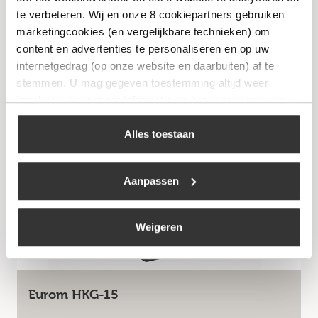
Rolkachel Propaan
te verbeteren. Wij en onze 8 cookiepartners gebruiken
€
159,95
marketingcookies (en vergelijkbare technieken) om
content en advertenties te personaliseren en op uw
internetgedrag (op onze website en daarbuiten) af te
Bekijk
stemmen. U mag gegeven toestemming altijd weer
intrekken. Voor meer informatie en het aanpassen van
uw keuze op onze website verwijzen wij u naar ons
cookiebeleid
.
Alles toestaan
Niet op voorraad
Aanpassen
Weigeren
Eurom HKG-15