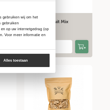
s gebruiken wij om het
Rookhout Fruit Mix
s gebruiken
 en op uw internetgedrag (op
€
8,99
n. Voor meer informatie en
Bekijk
Alles toestaan