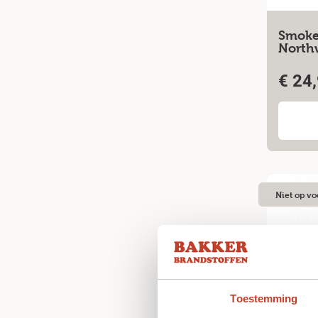
Smokey
North
€
24,
Niet op vo
Toestemming