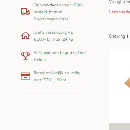
Vraagt u z
Op werkdagen voor 17.00u
Lees verde
besteld, binnen
Rook
2 werkdagen
thuis
Gratis verzending v.a.
Ons rookhou
Showing 1–
€ 100,-
bij max. 24 kg
wilt. Omdat
maat krijge
Al 75 jaar een begrip in Den
Helder
Welk 
Betaal makkelijk en veilig
Rookhout, 
met iDEAL | Wero
Omdat u ze
Rookhout i
ik waarbij?
gebruiken b
alle soorte