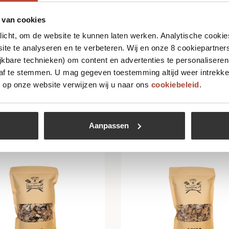
 van cookies
plicht, om de website te kunnen laten werken. Analytische cookie
lank eiken
Rookhout Appel
te te analyseren en te verbeteren. Wij en onze 8 cookiepartner
jkbare technieken) om content en advertenties te personaliseren
99
€
7,99
 af te stemmen. U mag gegeven toestemming altijd weer intrekke
op onze website verwijzen wij u naar ons
cookiebeleid
.
Bekijk
Bekijk
Aanpassen