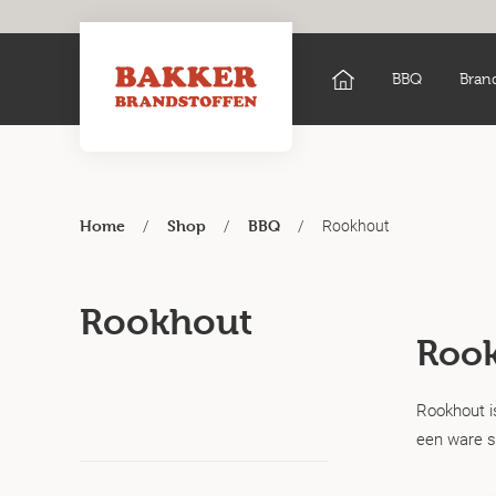
BBQ
Bran
/
/
/
Rookhout
Home
Shop
BBQ
Rookhout
Rook
Rookhout i
een ware s