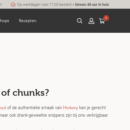
st
Op werkdagen voor 17:00 besteld =
binnen 48 uur in huis
0
hops
Recepten
 of chunks?
of de authentieke smaak van
kan je gerecht
out
Hickory
ar ook drank-geweekte snippers zijn bij ons verkrijgbaar.