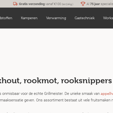
Gratis verzending
vanaf €100
Al
75 jaar
speciali
(tot 24kg.)
dstoffen
Kamperen
Verwarming
Gastechniek
Works
hout, rookmot, rooksnippers
s onmisbaar voor de echte Grillmeister. De unieke smaak van
appelh
maaksensatie geven. Ons assortiment bestaat uit vele fruitsmaken ma