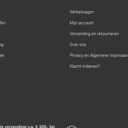
Winkelwagen
fen
Mijn account
n
Verzending en retourneren
ng
Over ons
iek
Privacy en Algemene Voorwaa
Klacht indienen?
is verzending v.a.
€ 100,-
bij