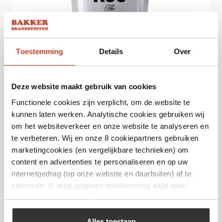
Toestemming
Details
Over
Noskos Jerk Rub
€
9,99
Deze website maakt gebruik van cookies
Functionele cookies zijn verplicht, om de website te
kunnen laten werken. Analytische cookies gebruiken wij
Bekijk
om het websiteverkeer en onze website te analyseren en
te verbeteren. Wij en onze 8 cookiepartners gebruiken
marketingcookies (en vergelijkbare technieken) om
content en advertenties te personaliseren en op uw
internetgedrag (op onze website en daarbuiten) af te
stemmen. U mag gegeven toestemming altijd weer
intrekken. Voor meer informatie en het aanpassen van
uw keuze op onze website verwijzen wij u naar ons
cookiebeleid
.
Alles toestaan