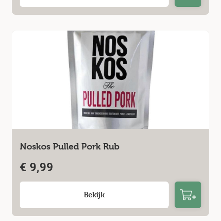
BBQ-saus. Je smeert het vlees in tijdens de bereiding en dat
geeft aan het einde een lekkere bite of een sticky (kleverige)
eindresultaat.
Noskos Pulled Pork Rub
€
9,99
Bekijk