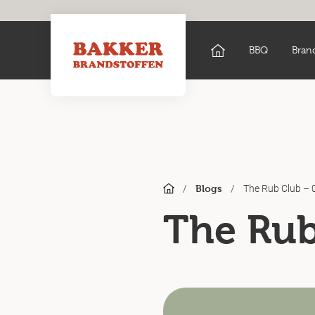
BBQ
Bran
/
/
The Rub Club – 
Blogs
The Rub