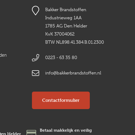
Bakker Brandstoffen
Industrieweg 1AA
1785 AG Den Helder
KvK 37004062
BTW NL898.41.384.B.01.2300
rden
0223 - 63 35 80
info@bakkerbrandstoffen.nl
Contactformulier
Betaal makkelijk en veilig
Den Helder