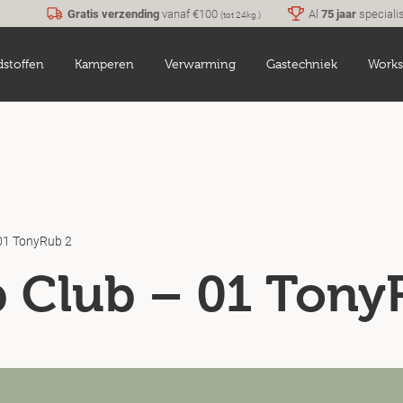
Gratis verzending
vanaf €100
Al
75 jaar
speciali
(tot 24kg.)
dstoffen
Kamperen
Verwarming
Gastechniek
Works
01 TonyRub 2
 Club – 01 Tony