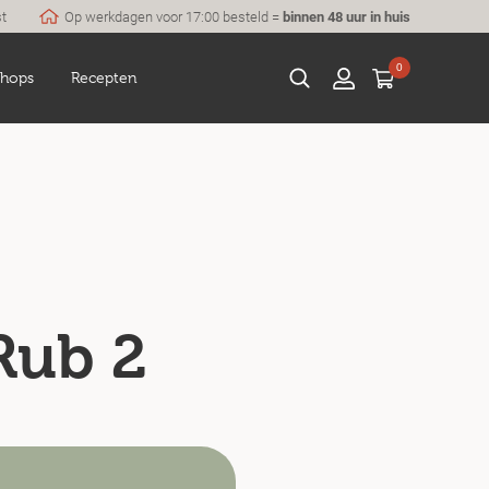
st
Op werkdagen voor 17:00 besteld =
binnen 48 uur in huis
0
hops
Recepten
Rub 2