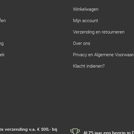
Winkelwagen
fen
Mijn account
n
Verzending en retourneren
ng
Over ons
iek
Privacy en Algemene Voorwaa
Klacht indienen?
is verzending v.a.
€ 100,-
bij
Al 75 jaar een begrip in