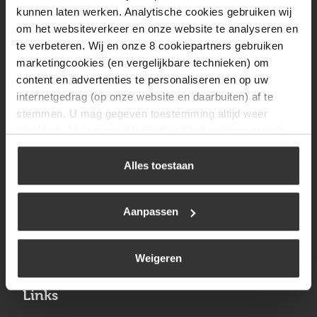
Vrijdag
08:00 tot 17:00
kunnen laten werken. Analytische cookies gebruiken wij
om het websiteverkeer en onze website te analyseren en
Zaterdag
09:30 tot 12:00
te verbeteren. Wij en onze 8 cookiepartners gebruiken
Zondag
Gesloten
marketingcookies (en vergelijkbare technieken) om
content en advertenties te personaliseren en op uw
internetgedrag (op onze website en daarbuiten) af te
Navigatie
stemmen. U mag gegeven toestemming altijd weer
intrekken. Voor meer informatie en het aanpassen van
BBQ
uw keuze op onze website verwijzen wij u naar ons
Brandstoffen
cookiebeleid
.
Alles toestaan
Kamperen
Aanpassen
Verwarming
Gastechniek
Weigeren
Links