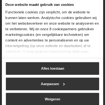
Dinsdag
08:00 tot 17:00
Deze website maakt gebruik van cookies
Functionele cookies zijn verplicht, om de website te
Woensdag
08:00 tot 17:00
kunnen laten werken. Analytische cookies gebruiken wij
Donderdag
08:00 tot 17:00
om het websiteverkeer en onze website te analyseren en
te verbeteren. Wij en onze 8 cookiepartners gebruiken
Vrijdag
08:00 tot 17:00
marketingcookies (en vergelijkbare technieken) om
Zaterdag
09:30 tot 12:00
content en advertenties te personaliseren en op uw
internetgedrag (op onze website en daarbuiten) af te
Zondag
Gesloten
stemmen. U mag gegeven toestemming altijd weer
intrekken. Voor meer informatie en het aanpassen van
Navigatie
uw keuze op onze website verwijzen wij u naar ons
cookiebeleid
.
Alles toestaan
BBQ
Brandstoffen
Aanpassen
Kamperen
Verwarming
Weigeren