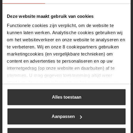
Maandag
13:00 tot 17:00
Deze website maakt gebruik van cookies
Dinsdag
08:00 tot 17:00
Functionele cookies zijn verplicht, om de website te
kunnen laten werken. Analytische cookies gebruiken wij
Woensdag
08:00 tot 17:00
om het websiteverkeer en onze website te analyseren en
te verbeteren. Wij en onze 8 cookiepartners gebruiken
Donderdag
08:00 tot 17:00
marketingcookies (en vergelijkbare technieken) om
Vrijdag
08:00 tot 17:00
content en advertenties te personaliseren en op uw
internetgedrag (op onze website en daarbuiten) af te
Zaterdag
09:30 tot 12:00
stemmen. U mag gegeven toestemming altijd weer
Zondag
Gesloten
intrekken. Voor meer informatie en het aanpassen van
uw keuze op onze website verwijzen wij u naar ons
cookiebeleid
.
Alles toestaan
Navigatie
BBQ
Aanpassen
Brandstoffen