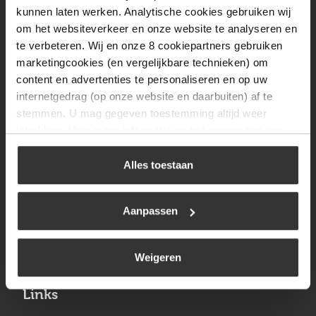
Vrijdag
08:00 tot 17:00
kunnen laten werken. Analytische cookies gebruiken wij
om het websiteverkeer en onze website te analyseren en
Zaterdag
09:30 tot 12:00
te verbeteren. Wij en onze 8 cookiepartners gebruiken
Zondag
Gesloten
marketingcookies (en vergelijkbare technieken) om
content en advertenties te personaliseren en op uw
internetgedrag (op onze website en daarbuiten) af te
Navigatie
stemmen. U mag gegeven toestemming altijd weer
intrekken. Voor meer informatie en het aanpassen van
BBQ
uw keuze op onze website verwijzen wij u naar ons
Brandstoffen
cookiebeleid
.
Alles toestaan
Kamperen
Aanpassen
Verwarming
Gastechniek
Weigeren
Links