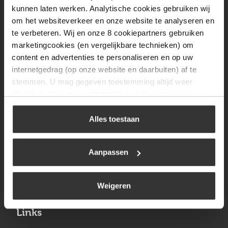
Vrijdag
08:00 tot 17:00
kunnen laten werken. Analytische cookies gebruiken wij
om het websiteverkeer en onze website te analyseren en
Zaterdag
09:30 tot 12:00
te verbeteren. Wij en onze 8 cookiepartners gebruiken
Zondag
Gesloten
marketingcookies (en vergelijkbare technieken) om
content en advertenties te personaliseren en op uw
internetgedrag (op onze website en daarbuiten) af te
Navigatie
stemmen. U mag gegeven toestemming altijd weer
intrekken. Voor meer informatie en het aanpassen van
BBQ
uw keuze op onze website verwijzen wij u naar ons
Brandstoffen
cookiebeleid
.
Alles toestaan
Kamperen
Aanpassen
Verwarming
Gastechniek
Weigeren
Links