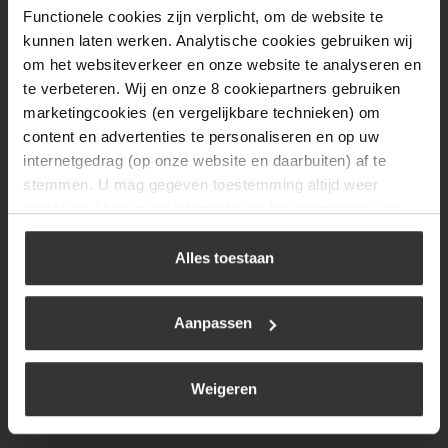
Functionele cookies zijn verplicht, om de website te
Donderdag
08:00 tot 17:00
kunnen laten werken. Analytische cookies gebruiken wij
Vrijdag
08:00 tot 17:00
om het websiteverkeer en onze website te analyseren en
te verbeteren. Wij en onze 8 cookiepartners gebruiken
Zaterdag
09:30 tot 12:00
marketingcookies (en vergelijkbare technieken) om
Zondag
Gesloten
content en advertenties te personaliseren en op uw
internetgedrag (op onze website en daarbuiten) af te
stemmen. U mag gegeven toestemming altijd weer
Navigatie
intrekken. Voor meer informatie en het aanpassen van
uw keuze op onze website verwijzen wij u naar ons
BBQ
cookiebeleid
.
Alles toestaan
Brandstoffen
Kamperen
Aanpassen
Verwarming
Gastechniek
Weigeren