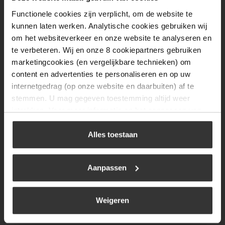
Woensdag
08:00 tot 17:00
Functionele cookies zijn verplicht, om de website te
Donderdag
08:00 tot 17:00
kunnen laten werken. Analytische cookies gebruiken wij
om het websiteverkeer en onze website te analyseren en
Vrijdag
08:00 tot 17:00
te verbeteren. Wij en onze 8 cookiepartners gebruiken
Zaterdag
09:30 tot 12:00
marketingcookies (en vergelijkbare technieken) om
content en advertenties te personaliseren en op uw
Zondag
Gesloten
internetgedrag (op onze website en daarbuiten) af te
stemmen. U mag gegeven toestemming altijd weer
Navigatie
intrekken. Voor meer informatie en het aanpassen van
uw keuze op onze website verwijzen wij u naar ons
BBQ
cookiebeleid
.
Alles toestaan
Brandstoffen
Kamperen
Aanpassen
Verwarming
Weigeren
Gastechniek