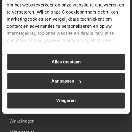
Zaterdag
09:30 tot 12:00
om het websiteverkeer en onze website te analyseren en
Zondag
Gesloten
te verbeteren. Wij en onze 8 cookiepartners gebruiken
marketingcookies (en vergelijkbare technieken) om
content en advertenties te personaliseren en op uw
Navigatie
internetgedrag (op onze website en daarbuiten) af te
stemmen. U mag gegeven toestemming altijd weer
BBQ
intrekken. Voor meer informatie en het aanpassen van
Brandstoffen
uw keuze op onze website verwijzen wij u naar ons
cookiebeleid
.
Alles toestaan
Kamperen
Verwarming
Aanpassen
Gastechniek
Weigeren
Links
Winkelwagen
Mijn account