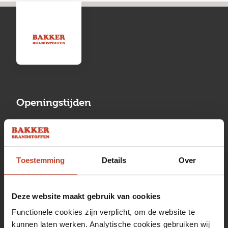
Openingstijden
Maandag
13:00 tot 17:00
Dinsdag
08:00 tot 17:00
Toestemming
Details
Over
Woensdag
08:00 tot 17:00
Donderdag
08:00 tot 17:00
Deze website maakt gebruik van cookies
Vrijdag
08:00 tot 17:00
Functionele cookies zijn verplicht, om de website te
kunnen laten werken. Analytische cookies gebruiken wij