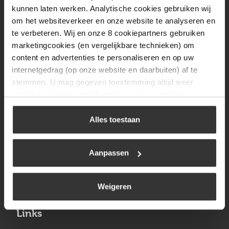
Vrijdag
08:00 tot 17:00
kunnen laten werken. Analytische cookies gebruiken wij
om het websiteverkeer en onze website te analyseren en
Zaterdag
09:30 tot 12:00
te verbeteren. Wij en onze 8 cookiepartners gebruiken
Zondag
Gesloten
marketingcookies (en vergelijkbare technieken) om
content en advertenties te personaliseren en op uw
internetgedrag (op onze website en daarbuiten) af te
Navigatie
stemmen. U mag gegeven toestemming altijd weer
intrekken. Voor meer informatie en het aanpassen van
BBQ
uw keuze op onze website verwijzen wij u naar ons
Brandstoffen
cookiebeleid
.
Alles toestaan
Kamperen
Aanpassen
Verwarming
Gastechniek
Weigeren
Links