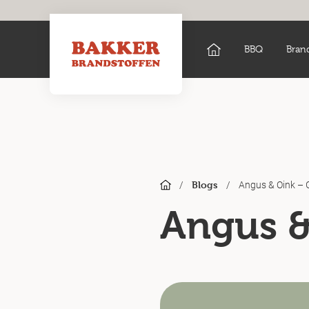
BBQ
Bran
/
/
Angus & Oink – G
Blogs
Angus &