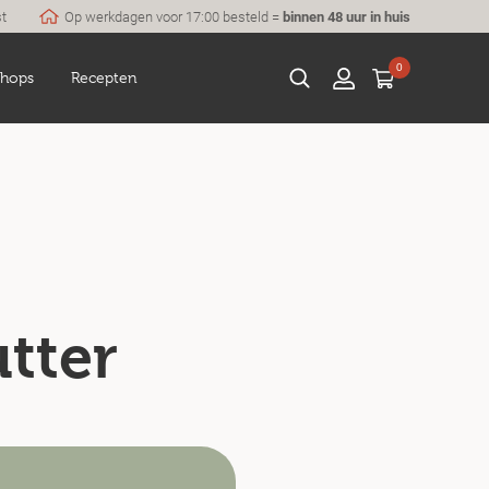
st
Op werkdagen voor 17:00 besteld =
binnen 48 uur in huis
0
hops
Recepten
tter