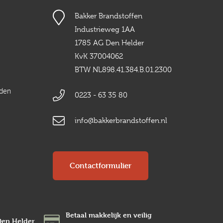
Bakker Brandstoffen
Industrieweg 1AA
1785 AG Den Helder
KvK 37004062
BTW NL898.41.384.B.01.2300
rden
0223 - 63 35 80
info@bakkerbrandstoffen.nl
Contactformulier
Betaal makkelijk en veilig
Den Helder