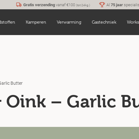
Gratis verzending
vanaf €100
Al
75 jaar
speciali
(tot 24kg.)
dstoffen
Kamperen
Verwarming
Gastechniek
Works
arlic Butter
 Oink – Garlic Bu