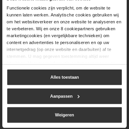
Woensdag
08:00 tot 17:00
Functionele cookies zijn verplicht, om de website te
Donderdag
08:00 tot 17:00
kunnen laten werken. Analytische cookies gebruiken wij
om het websiteverkeer en onze website te analyseren en
Vrijdag
08:00 tot 17:00
te verbeteren. Wij en onze 8 cookiepartners gebruiken
Zaterdag
09:30 tot 12:00
marketingcookies (en vergelijkbare technieken) om
content en advertenties te personaliseren en op uw
Zondag
Gesloten
internetgedrag (op onze website en daarbuiten) af te
stemmen. U mag gegeven toestemming altijd weer
Navigatie
intrekken. Voor meer informatie en het aanpassen van
uw keuze op onze website verwijzen wij u naar ons
BBQ
cookiebeleid
.
Alles toestaan
Brandstoffen
Kamperen
Aanpassen
Verwarming
Weigeren
Gastechniek