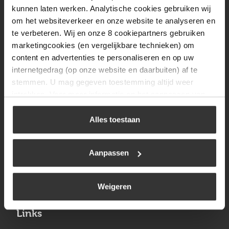
Vrijdag
08:00 tot 17:00
kunnen laten werken. Analytische cookies gebruiken wij
om het websiteverkeer en onze website te analyseren en
Zaterdag
09:30 tot 12:00
te verbeteren. Wij en onze 8 cookiepartners gebruiken
Zondag
Gesloten
marketingcookies (en vergelijkbare technieken) om
content en advertenties te personaliseren en op uw
internetgedrag (op onze website en daarbuiten) af te
Navigatie
stemmen. U mag gegeven toestemming altijd weer
intrekken. Voor meer informatie en het aanpassen van
BBQ
uw keuze op onze website verwijzen wij u naar ons
Brandstoffen
cookiebeleid
.
Alles toestaan
Kamperen
Aanpassen
Verwarming
Gastechniek
Weigeren
Links