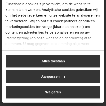
Functionele cookies zijn verplicht, om de website te
Donderdag
08:00 tot 17:00
kunnen laten werken. Analytische cookies gebruiken wij
Vrijdag
08:00 tot 17:00
om het websiteverkeer en onze website te analyseren en
te verbeteren. Wij en onze 8 cookiepartners gebruiken
Zaterdag
09:30 tot 12:00
marketingcookies (en vergelijkbare technieken) om
Zondag
Gesloten
content en advertenties te personaliseren en op uw
internetgedrag (op onze website en daarbuiten) af te
stemmen. U mag gegeven toestemming altijd weer
Navigatie
intrekken. Voor meer informatie en het aanpassen van
uw keuze op onze website verwijzen wij u naar ons
BBQ
cookiebeleid
.
Alles toestaan
Brandstoffen
Kamperen
Aanpassen
Verwarming
Gastechniek
Weigeren