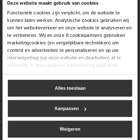
Deze website maakt gebruik van cookies
Woensdag
08:00 tot 17:00
Functionele cookies zijn verplicht, om de website te
kunnen laten werken. Analytische cookies gebruiken wij
Donderdag
08:00 tot 17:00
om het websiteverkeer en onze website te analyseren en
Vrijdag
08:00 tot 17:00
te verbeteren. Wij en onze 8 cookiepartners gebruiken
marketingcookies (en vergelijkbare technieken) om
Zaterdag
09:30 tot 12:00
content en advertenties te personaliseren en op uw
Zondag
Gesloten
internetgedrag (op onze website en daarbuiten) af te
stemmen. U mag gegeven toestemming altijd weer
intrekken. Voor meer informatie en het aanpassen van
Navigatie
uw keuze op onze website verwijzen wij u naar ons
cookiebeleid
.
Alles toestaan
BBQ
Brandstoffen
Aanpassen
Kamperen
Verwarming
Weigeren
Gastechniek