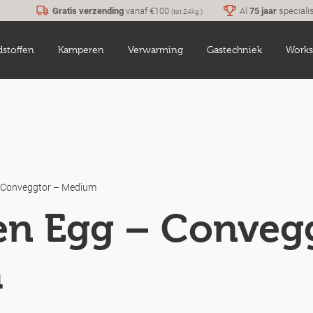
Gratis verzending
vanaf €100
Al
75 jaar
speciali
(tot 24kg.)
dstoffen
Kamperen
Verwarming
Gastechniek
Works
– Conveggtor – Medium
en Egg – Conveg
m