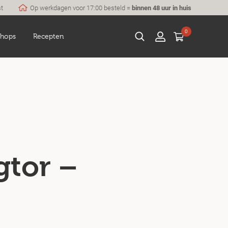
st
Op werkdagen voor 17:00 besteld =
binnen 48 uur in huis
0
hops
Recepten
gtor –