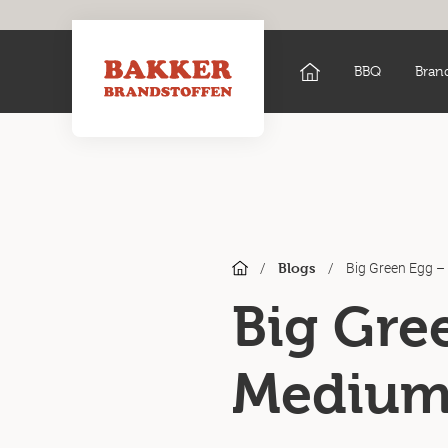
BBQ
Bran
/
/
Big Green Egg 
Blogs
Big Gre
Mediu