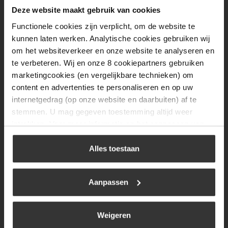
Dinsdag
08:00 tot 17:00
Deze website maakt gebruik van cookies
Functionele cookies zijn verplicht, om de website te
Woensdag
08:00 tot 17:00
kunnen laten werken. Analytische cookies gebruiken wij
Donderdag
08:00 tot 17:00
om het websiteverkeer en onze website te analyseren en
te verbeteren. Wij en onze 8 cookiepartners gebruiken
Vrijdag
08:00 tot 17:00
marketingcookies (en vergelijkbare technieken) om
Zaterdag
09:30 tot 12:00
content en advertenties te personaliseren en op uw
internetgedrag (op onze website en daarbuiten) af te
Zondag
Gesloten
stemmen. U mag gegeven toestemming altijd weer
intrekken. Voor meer informatie en het aanpassen van
Navigatie
uw keuze op onze website verwijzen wij u naar ons
cookiebeleid
.
Alles toestaan
BBQ
Brandstoffen
Aanpassen
Kamperen
Verwarming
Weigeren