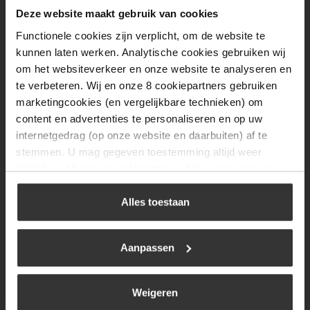
Dinsdag
08:00 tot 17:00
Deze website maakt gebruik van cookies
Functionele cookies zijn verplicht, om de website te
Woensdag
08:00 tot 17:00
kunnen laten werken. Analytische cookies gebruiken wij
Donderdag
08:00 tot 17:00
om het websiteverkeer en onze website te analyseren en
te verbeteren. Wij en onze 8 cookiepartners gebruiken
Vrijdag
08:00 tot 17:00
marketingcookies (en vergelijkbare technieken) om
Zaterdag
09:30 tot 12:00
content en advertenties te personaliseren en op uw
internetgedrag (op onze website en daarbuiten) af te
Zondag
Gesloten
stemmen. U mag gegeven toestemming altijd weer
intrekken. Voor meer informatie en het aanpassen van
Navigatie
uw keuze op onze website verwijzen wij u naar ons
cookiebeleid
.
Alles toestaan
BBQ
Brandstoffen
Aanpassen
Kamperen
Verwarming
Weigeren