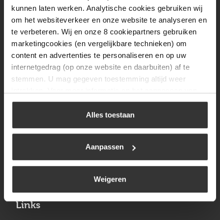
Vrijdag
08:00 tot 17:00
kunnen laten werken. Analytische cookies gebruiken wij
om het websiteverkeer en onze website te analyseren en
Zaterdag
09:30 tot 12:00
te verbeteren. Wij en onze 8 cookiepartners gebruiken
Zondag
Gesloten
marketingcookies (en vergelijkbare technieken) om
content en advertenties te personaliseren en op uw
internetgedrag (op onze website en daarbuiten) af te
Navigatie
stemmen. U mag gegeven toestemming altijd weer
intrekken. Voor meer informatie en het aanpassen van
BBQ
uw keuze op onze website verwijzen wij u naar ons
Brandstoffen
cookiebeleid
.
Alles toestaan
Kamperen
Aanpassen
Verwarming
Gastechniek
Weigeren
Links