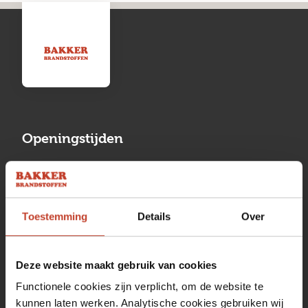
Openingstijden
Maandag
13:00 tot 17:00
Dinsdag
08:00 tot 17:00
Toestemming
Details
Over
Woensdag
08:00 tot 17:00
Donderdag
08:00 tot 17:00
Deze website maakt gebruik van cookies
Vrijdag
08:00 tot 17:00
Functionele cookies zijn verplicht, om de website te
kunnen laten werken. Analytische cookies gebruiken wij