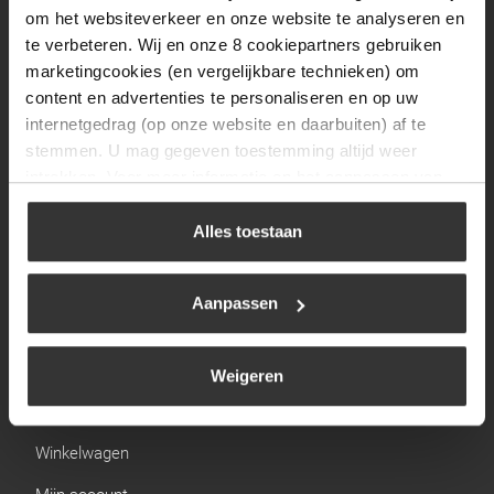
Zaterdag
09:30 tot 12:00
om het websiteverkeer en onze website te analyseren en
Zondag
Gesloten
te verbeteren. Wij en onze 8 cookiepartners gebruiken
marketingcookies (en vergelijkbare technieken) om
content en advertenties te personaliseren en op uw
Navigatie
internetgedrag (op onze website en daarbuiten) af te
stemmen. U mag gegeven toestemming altijd weer
BBQ
intrekken. Voor meer informatie en het aanpassen van
Brandstoffen
uw keuze op onze website verwijzen wij u naar ons
cookiebeleid
.
Alles toestaan
Kamperen
Verwarming
Aanpassen
Gastechniek
Weigeren
Links
Winkelwagen
Mijn account