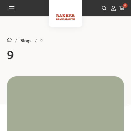
0
/
/
9
Blogs
9