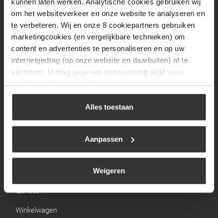
kunnen laten werken. Analytische cookies gebruiken wij
Zaterdag
09:30 tot 12:00
om het websiteverkeer en onze website te analyseren en
te verbeteren. Wij en onze 8 cookiepartners gebruiken
Zondag
Gesloten
marketingcookies (en vergelijkbare technieken) om
content en advertenties te personaliseren en op uw
Navigatie
internetgedrag (op onze website en daarbuiten) af te
stemmen. U mag gegeven toestemming altijd weer
BBQ
intrekken. Voor meer informatie en het aanpassen van
uw keuze op onze website verwijzen wij u naar ons
Brandstoffen
cookiebeleid
.
Alles toestaan
Kamperen
Verwarming
Aanpassen
Gastechniek
Weigeren
Links
Winkelwagen