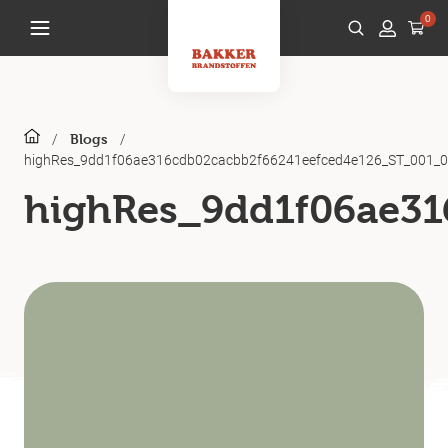
0
/
/
Blogs
highRes_9dd1f06ae316cdb02cacbb2f66241eefced4e126_ST_001_0
highRes_9dd1f06ae3