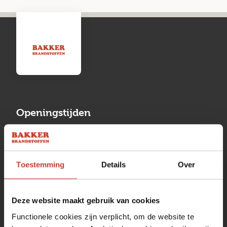
Openingstijden
Maandag
13:00 tot 17:00
Dinsdag
08:00 tot 17:00
Toestemming
Details
Over
Woensdag
08:00 tot 17:00
Donderdag
08:00 tot 17:00
Deze website maakt gebruik van cookies
Functionele cookies zijn verplicht, om de website te
Vrijdag
08:00 tot 17:00