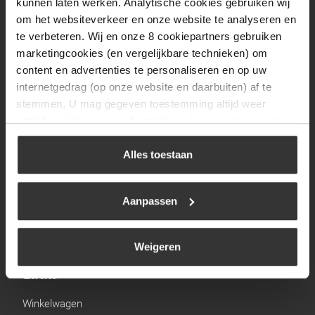
kunnen laten werken. Analytische cookies gebruiken wij
Zaterdag
09:30 tot 12:00
om het websiteverkeer en onze website te analyseren en
te verbeteren. Wij en onze 8 cookiepartners gebruiken
Zondag
Gesloten
marketingcookies (en vergelijkbare technieken) om
content en advertenties te personaliseren en op uw
Navigatie
internetgedrag (op onze website en daarbuiten) af te
stemmen. U mag gegeven toestemming altijd weer
BBQ
intrekken. Voor meer informatie en het aanpassen van
uw keuze op onze website verwijzen wij u naar ons
Brandstoffen
cookiebeleid
.
Alles toestaan
Kamperen
Verwarming
Aanpassen
Gastechniek
Weigeren
Links
Winkelwagen