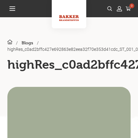
0
/
/
Blogs
highRes_c0ad2bffc427e692863e82eea32f70e353d41cdc_ST_001_0
highRes_c0ad2bffc4