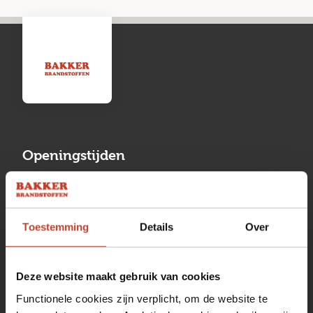
Openingstijden
Maandag
13:00 tot 17:00
Dinsdag
08:00 tot 17:00
Toestemming
Details
Over
Woensdag
08:00 tot 17:00
Donderdag
08:00 tot 17:00
Deze website maakt gebruik van cookies
Functionele cookies zijn verplicht, om de website te
Vrijdag
08:00 tot 17:00