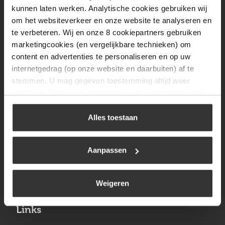
Vrijdag
08:00 tot 17:00
kunnen laten werken. Analytische cookies gebruiken wij
om het websiteverkeer en onze website te analyseren en
Zaterdag
09:30 tot 12:00
te verbeteren. Wij en onze 8 cookiepartners gebruiken
Zondag
Gesloten
marketingcookies (en vergelijkbare technieken) om
content en advertenties te personaliseren en op uw
internetgedrag (op onze website en daarbuiten) af te
Navigatie
stemmen. U mag gegeven toestemming altijd weer
intrekken. Voor meer informatie en het aanpassen van
BBQ
uw keuze op onze website verwijzen wij u naar ons
Brandstoffen
cookiebeleid
.
Alles toestaan
Kamperen
Aanpassen
Verwarming
Gastechniek
Weigeren
Links