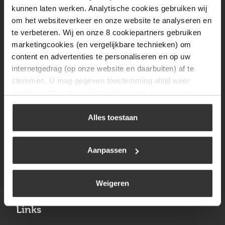
Vrijdag
08:00 tot 17:00
kunnen laten werken. Analytische cookies gebruiken wij
om het websiteverkeer en onze website te analyseren en
Zaterdag
09:30 tot 12:00
te verbeteren. Wij en onze 8 cookiepartners gebruiken
Zondag
Gesloten
marketingcookies (en vergelijkbare technieken) om
content en advertenties te personaliseren en op uw
internetgedrag (op onze website en daarbuiten) af te
Navigatie
stemmen. U mag gegeven toestemming altijd weer
intrekken. Voor meer informatie en het aanpassen van
BBQ
uw keuze op onze website verwijzen wij u naar ons
Brandstoffen
cookiebeleid
.
Alles toestaan
Kamperen
Aanpassen
Verwarming
Gastechniek
Weigeren
Links