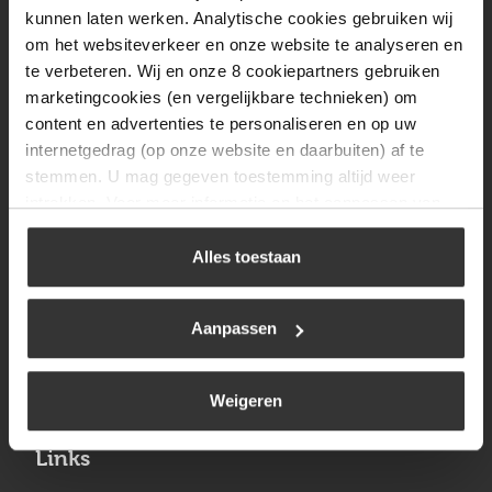
Vrijdag
08:00 tot 17:00
kunnen laten werken. Analytische cookies gebruiken wij
om het websiteverkeer en onze website te analyseren en
Zaterdag
09:30 tot 12:00
te verbeteren. Wij en onze 8 cookiepartners gebruiken
Zondag
Gesloten
marketingcookies (en vergelijkbare technieken) om
content en advertenties te personaliseren en op uw
internetgedrag (op onze website en daarbuiten) af te
Navigatie
stemmen. U mag gegeven toestemming altijd weer
intrekken. Voor meer informatie en het aanpassen van
BBQ
uw keuze op onze website verwijzen wij u naar ons
Brandstoffen
cookiebeleid
.
Alles toestaan
Kamperen
Aanpassen
Verwarming
Gastechniek
Weigeren
Links