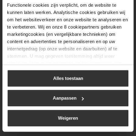
Functionele cookies zijn verplicht, om de website te
Donderdag
08:00 tot 17:00
kunnen laten werken. Analytische cookies gebruiken wij
Vrijdag
08:00 tot 17:00
om het websiteverkeer en onze website te analyseren en
te verbeteren. Wij en onze 8 cookiepartners gebruiken
Zaterdag
09:30 tot 12:00
marketingcookies (en vergelijkbare technieken) om
Zondag
Gesloten
content en advertenties te personaliseren en op uw
internetgedrag (op onze website en daarbuiten) af te
stemmen. U mag gegeven toestemming altijd weer
Navigatie
intrekken. Voor meer informatie en het aanpassen van
uw keuze op onze website verwijzen wij u naar ons
BBQ
cookiebeleid
.
Alles toestaan
Brandstoffen
Kamperen
Aanpassen
Verwarming
Gastechniek
Weigeren