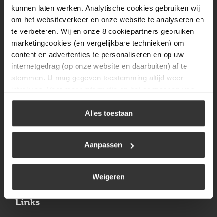
Vrijdag
08:00 tot 17:00
kunnen laten werken. Analytische cookies gebruiken wij
om het websiteverkeer en onze website te analyseren en
Zaterdag
09:30 tot 12:00
te verbeteren. Wij en onze 8 cookiepartners gebruiken
Zondag
Gesloten
marketingcookies (en vergelijkbare technieken) om
content en advertenties te personaliseren en op uw
internetgedrag (op onze website en daarbuiten) af te
Navigatie
stemmen. U mag gegeven toestemming altijd weer
intrekken. Voor meer informatie en het aanpassen van
BBQ
uw keuze op onze website verwijzen wij u naar ons
Brandstoffen
cookiebeleid
.
Alles toestaan
Kamperen
Aanpassen
Verwarming
Gastechniek
Weigeren
Links