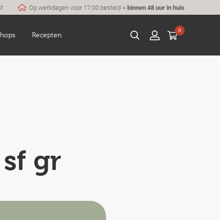
st
Op werkdagen voor 17:00 besteld =
binnen 48 uur in huis
0
hops
Recepten
sf gr