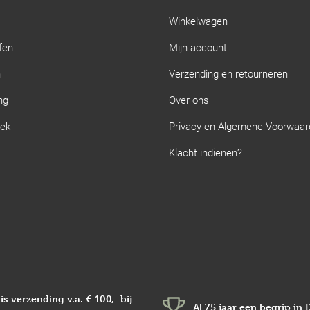
Winkelwagen
fen
Mijn account
n
Verzending en retourneren
ng
Over ons
iek
Privacy en Algemene Voorwaa
Klacht indienen?
is verzending v.a.
€ 100,-
bij
Al 75 jaar een begrip in