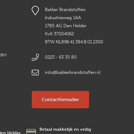
Bakker Brandstoffen
Industrieweg 1AA
1785 AG Den Helder
KvK 37004062
BTW NL898.41.384.B.01.2300
rden
0223 - 63 35 80
info@bakkerbrandstoffen.nl
Contactformulier
Betaal makkelijk en veilig
Den Helder