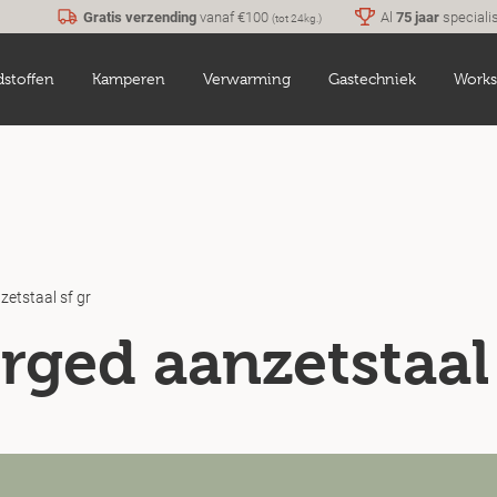
Gratis verzending
vanaf €100
Al
75 jaar
speciali
(tot 24kg.)
dstoffen
Kamperen
Verwarming
Gastechniek
Works
zetstaal sf gr
rged aanzetstaal 