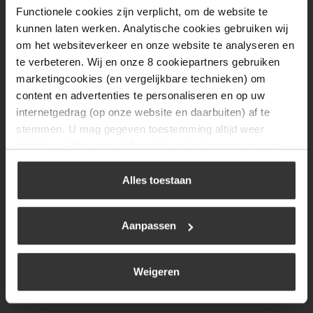
Functionele cookies zijn verplicht, om de website te
Donderdag
08:00 tot 17:00
kunnen laten werken. Analytische cookies gebruiken wij
Vrijdag
08:00 tot 17:00
om het websiteverkeer en onze website te analyseren en
te verbeteren. Wij en onze 8 cookiepartners gebruiken
Zaterdag
09:30 tot 12:00
marketingcookies (en vergelijkbare technieken) om
Zondag
Gesloten
content en advertenties te personaliseren en op uw
internetgedrag (op onze website en daarbuiten) af te
stemmen. U mag gegeven toestemming altijd weer
Navigatie
intrekken. Voor meer informatie en het aanpassen van
uw keuze op onze website verwijzen wij u naar ons
BBQ
cookiebeleid
.
Alles toestaan
Brandstoffen
Kamperen
Aanpassen
Verwarming
Gastechniek
Weigeren