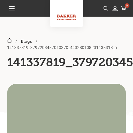
0
/
/
Blogs
141337819_3797203457010370_443280108231135318_n
141337819_37972034