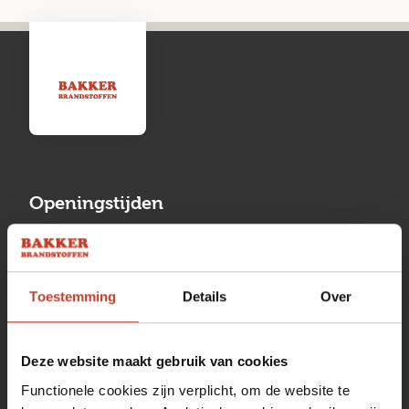
Openingstijden
Maandag
13:00 tot 17:00
Dinsdag
08:00 tot 17:00
Toestemming
Details
Over
Woensdag
08:00 tot 17:00
Donderdag
08:00 tot 17:00
Deze website maakt gebruik van cookies
Functionele cookies zijn verplicht, om de website te
Vrijdag
08:00 tot 17:00