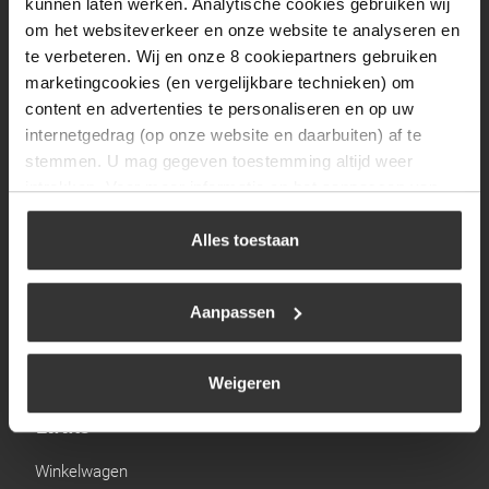
kunnen laten werken. Analytische cookies gebruiken wij
Zaterdag
09:30 tot 12:00
om het websiteverkeer en onze website te analyseren en
te verbeteren. Wij en onze 8 cookiepartners gebruiken
Zondag
Gesloten
marketingcookies (en vergelijkbare technieken) om
content en advertenties te personaliseren en op uw
Navigatie
internetgedrag (op onze website en daarbuiten) af te
stemmen. U mag gegeven toestemming altijd weer
BBQ
intrekken. Voor meer informatie en het aanpassen van
uw keuze op onze website verwijzen wij u naar ons
Brandstoffen
cookiebeleid
.
Alles toestaan
Kamperen
Verwarming
Aanpassen
Gastechniek
Weigeren
Links
Winkelwagen