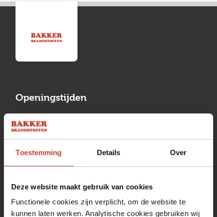
Openingstijden
Maandag
13:00 tot 17:00
Dinsdag
08:00 tot 17:00
Toestemming
Details
Over
Woensdag
08:00 tot 17:00
Donderdag
08:00 tot 17:00
Deze website maakt gebruik van cookies
Vrijdag
08:00 tot 17:00
Functionele cookies zijn verplicht, om de website te
kunnen laten werken. Analytische cookies gebruiken wij