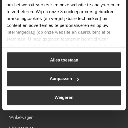
Zaterdag
09:30 tot 12:00
om het websiteverkeer en onze website te analyseren en
Zondag
Gesloten
te verbeteren. Wij en onze 8 cookiepartners gebruiken
marketingcookies (en vergelijkbare technieken) om
content en advertenties te personaliseren en op uw
Navigatie
internetgedrag (op onze website en daarbuiten) af te
stemmen. U mag gegeven toestemming altijd weer
BBQ
intrekken. Voor meer informatie en het aanpassen van
Brandstoffen
uw keuze op onze website verwijzen wij u naar ons
cookiebeleid
.
Alles toestaan
Kamperen
Verwarming
Aanpassen
Gastechniek
Weigeren
Links
Winkelwagen
Mijn account