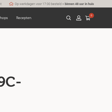
st
Op werkdagen voor 17:00 besteld =
binnen 48 uur in huis
0
hops
Recepten
9C-