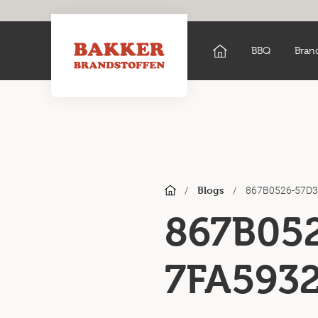
BBQ
Bran
/
/
867B0526-57D3
Blogs
867B05
7FA593