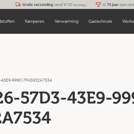
Gratis verzending
vanaf €100
Al
75 jaar
speciali
(tot 24kg.)
dstoffen
Kamperen
Verwarming
Gastechniek
Works
-43E9-999C-7FA5932A7534
26-57D3-43E9-99
2A7534