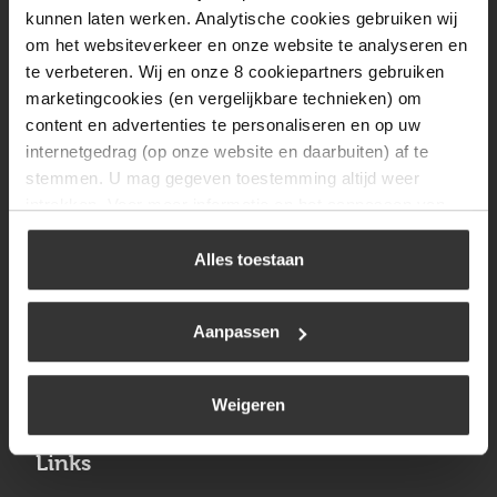
Vrijdag
08:00 tot 17:00
kunnen laten werken. Analytische cookies gebruiken wij
om het websiteverkeer en onze website te analyseren en
Zaterdag
09:30 tot 12:00
te verbeteren. Wij en onze 8 cookiepartners gebruiken
Zondag
Gesloten
marketingcookies (en vergelijkbare technieken) om
content en advertenties te personaliseren en op uw
internetgedrag (op onze website en daarbuiten) af te
Navigatie
stemmen. U mag gegeven toestemming altijd weer
intrekken. Voor meer informatie en het aanpassen van
BBQ
uw keuze op onze website verwijzen wij u naar ons
Brandstoffen
cookiebeleid
.
Alles toestaan
Kamperen
Aanpassen
Verwarming
Gastechniek
Weigeren
Links