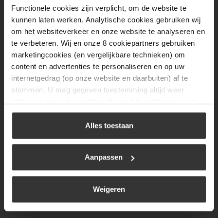
Functionele cookies zijn verplicht, om de website te
Donderdag
08:00 tot 17:00
kunnen laten werken. Analytische cookies gebruiken wij
Vrijdag
08:00 tot 17:00
om het websiteverkeer en onze website te analyseren en
te verbeteren. Wij en onze 8 cookiepartners gebruiken
Zaterdag
09:30 tot 12:00
marketingcookies (en vergelijkbare technieken) om
Zondag
Gesloten
content en advertenties te personaliseren en op uw
internetgedrag (op onze website en daarbuiten) af te
stemmen. U mag gegeven toestemming altijd weer
Navigatie
intrekken. Voor meer informatie en het aanpassen van
uw keuze op onze website verwijzen wij u naar ons
BBQ
cookiebeleid
.
Alles toestaan
Brandstoffen
Kamperen
Aanpassen
Verwarming
Gastechniek
Weigeren