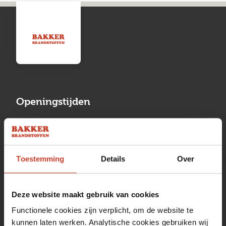
Openingstijden
Maandag
13:00 tot 17:00
Dinsdag
08:00 tot 17:00
Toestemming
Details
Over
Woensdag
08:00 tot 17:00
Donderdag
08:00 tot 17:00
Deze website maakt gebruik van cookies
Vrijdag
08:00 tot 17:00
Functionele cookies zijn verplicht, om de website te
kunnen laten werken. Analytische cookies gebruiken wij