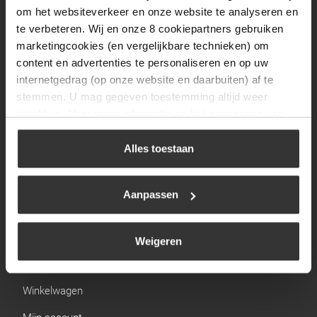
Zaterdag
09:30 tot 12:00
om het websiteverkeer en onze website te analyseren en
Zondag
Gesloten
te verbeteren. Wij en onze 8 cookiepartners gebruiken
marketingcookies (en vergelijkbare technieken) om
content en advertenties te personaliseren en op uw
Navigatie
internetgedrag (op onze website en daarbuiten) af te
stemmen. U mag gegeven toestemming altijd weer
BBQ
intrekken. Voor meer informatie en het aanpassen van
Brandstoffen
uw keuze op onze website verwijzen wij u naar ons
cookiebeleid
.
Alles toestaan
Kamperen
Verwarming
Aanpassen
Gastechniek
Weigeren
Links
Winkelwagen
Mijn account