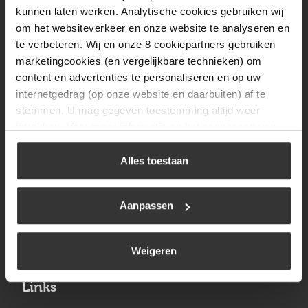
Vrijdag
08:00 tot 17:00
kunnen laten werken. Analytische cookies gebruiken wij
om het websiteverkeer en onze website te analyseren en
Zaterdag
09:30 tot 12:00
te verbeteren. Wij en onze 8 cookiepartners gebruiken
Zondag
Gesloten
marketingcookies (en vergelijkbare technieken) om
content en advertenties te personaliseren en op uw
internetgedrag (op onze website en daarbuiten) af te
Navigatie
stemmen. U mag gegeven toestemming altijd weer
intrekken. Voor meer informatie en het aanpassen van
BBQ
uw keuze op onze website verwijzen wij u naar ons
Brandstoffen
cookiebeleid
.
Alles toestaan
Kamperen
Aanpassen
Verwarming
Gastechniek
Weigeren
Links