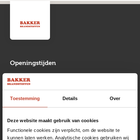
Openingstijden
Maandag
13:00 tot 17:00
Dinsdag
08:00 tot 17:00
Toestemming
Details
Over
Woensdag
08:00 tot 17:00
Donderdag
08:00 tot 17:00
Deze website maakt gebruik van cookies
Vrijdag
08:00 tot 17:00
Functionele cookies zijn verplicht, om de website te
kunnen laten werken. Analytische cookies gebruiken wij