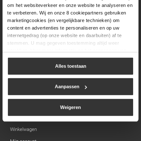
Zaterdag
09:30 tot 12:00
om het websiteverkeer en onze website te analyseren en
Zondag
Gesloten
te verbeteren. Wij en onze 8 cookiepartners gebruiken
marketingcookies (en vergelijkbare technieken) om
content en advertenties te personaliseren en op uw
Navigatie
internetgedrag (op onze website en daarbuiten) af te
stemmen. U mag gegeven toestemming altijd weer
BBQ
intrekken. Voor meer informatie en het aanpassen van
Brandstoffen
uw keuze op onze website verwijzen wij u naar ons
cookiebeleid
.
Alles toestaan
Kamperen
Verwarming
Aanpassen
Gastechniek
Weigeren
Links
Winkelwagen
Mijn account