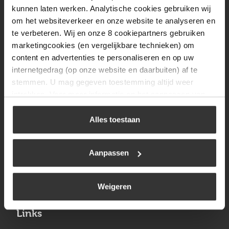
Vrijdag
08:00 tot 17:00
kunnen laten werken. Analytische cookies gebruiken wij
om het websiteverkeer en onze website te analyseren en
Zaterdag
09:30 tot 12:00
te verbeteren. Wij en onze 8 cookiepartners gebruiken
Zondag
Gesloten
marketingcookies (en vergelijkbare technieken) om
content en advertenties te personaliseren en op uw
internetgedrag (op onze website en daarbuiten) af te
Navigatie
stemmen. U mag gegeven toestemming altijd weer
intrekken. Voor meer informatie en het aanpassen van
BBQ
uw keuze op onze website verwijzen wij u naar ons
Brandstoffen
cookiebeleid
.
Alles toestaan
Kamperen
Aanpassen
Verwarming
Gastechniek
Weigeren
Links