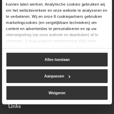
Vrijdag
08:00 tot 17:00
kunnen laten werken. Analytische cookies gebruiken wij
om het websiteverkeer en onze website te analyseren en
Zaterdag
09:30 tot 12:00
te verbeteren. Wij en onze 8 cookiepartners gebruiken
Zondag
Gesloten
marketingcookies (en vergelijkbare technieken) om
content en advertenties te personaliseren en op uw
internetgedrag (op onze website en daarbuiten) af te
Navigatie
stemmen. U mag gegeven toestemming altijd weer
intrekken. Voor meer informatie en het aanpassen van
BBQ
uw keuze op onze website verwijzen wij u naar ons
Brandstoffen
cookiebeleid
.
Alles toestaan
Kamperen
Aanpassen
Verwarming
Gastechniek
Weigeren
Links