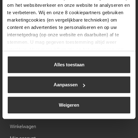
Zaterdag
09:30 tot 12:00
om het websiteverkeer en onze website te analyseren en
Zondag
Gesloten
te verbeteren. Wij en onze 8 cookiepartners gebruiken
marketingcookies (en vergelijkbare technieken) om
content en advertenties te personaliseren en op uw
Navigatie
internetgedrag (op onze website en daarbuiten) af te
stemmen. U mag gegeven toestemming altijd weer
BBQ
intrekken. Voor meer informatie en het aanpassen van
Brandstoffen
uw keuze op onze website verwijzen wij u naar ons
cookiebeleid
.
Alles toestaan
Kamperen
Verwarming
Aanpassen
Gastechniek
Weigeren
Links
Winkelwagen
Mijn account