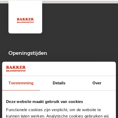
Openingstijden
Maandag
13:00 tot 17:00
Dinsdag
08:00 tot 17:00
Toestemming
Details
Over
Woensdag
08:00 tot 17:00
Donderdag
08:00 tot 17:00
Deze website maakt gebruik van cookies
Vrijdag
08:00 tot 17:00
Functionele cookies zijn verplicht, om de website te
kunnen laten werken. Analytische cookies gebruiken wij