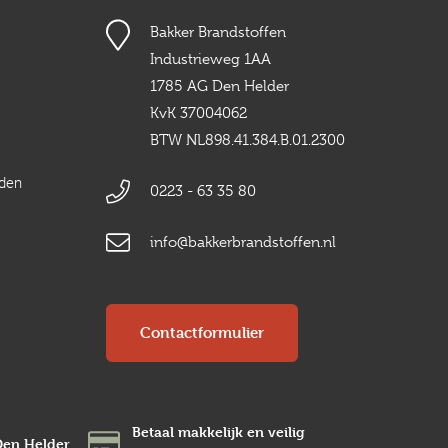
Bakker Brandstoffen
Industrieweg 1AA
1785 AG Den Helder
KvK 37004062
BTW NL898.41.384.B.01.2300
rden
0223 - 63 35 80
info@bakkerbrandstoffen.nl
Contactformulier
Betaal makkelijk en veilig
Den Helder