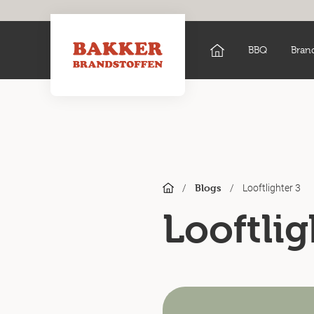
BBQ
Bran
/
/
Looftlighter 3
Blogs
Looftlig