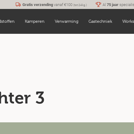
Gratis verzending
vanaf €100
Al
75 jaar
speciali
(tot 24kg.)
dstoffen
Kamperen
Verwarming
Gastechniek
Works
hter 3