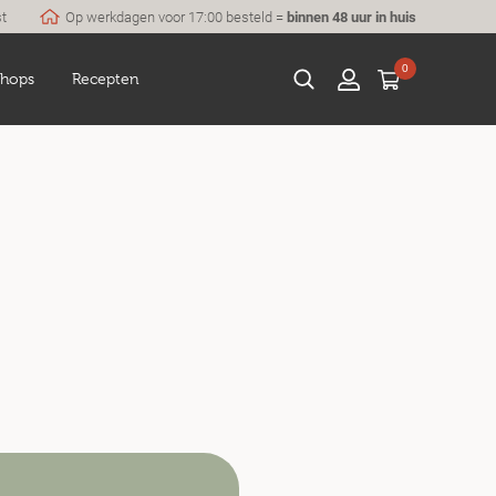
st
Op werkdagen voor 17:00 besteld =
binnen 48 uur in huis
0
hops
Recepten