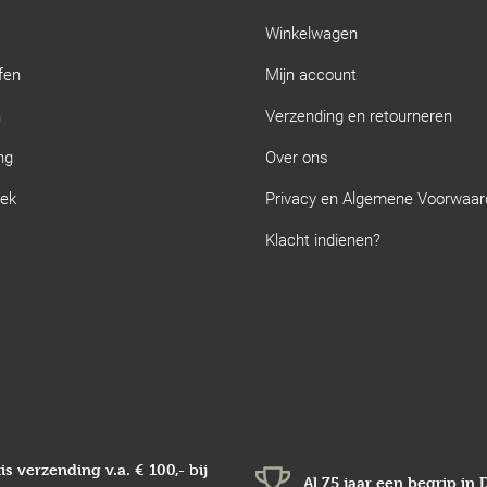
Winkelwagen
fen
Mijn account
n
Verzending en retourneren
ng
Over ons
iek
Privacy en Algemene Voorwaa
Klacht indienen?
is verzending v.a.
€ 100,-
bij
Al 75 jaar een begrip in