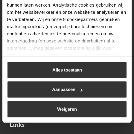
Vrijdag
08:00 tot 17:00
kunnen laten werken. Analytische cookies gebruiken wij
om het websiteverkeer en onze website te analyseren en
Zaterdag
09:30 tot 12:00
te verbeteren. Wij en onze 8 cookiepartners gebruiken
Zondag
Gesloten
marketingcookies (en vergelijkbare technieken) om
content en advertenties te personaliseren en op uw
internetgedrag (op onze website en daarbuiten) af te
Navigatie
stemmen. U mag gegeven toestemming altijd weer
intrekken. Voor meer informatie en het aanpassen van
BBQ
uw keuze op onze website verwijzen wij u naar ons
Brandstoffen
cookiebeleid
.
Alles toestaan
Kamperen
Aanpassen
Verwarming
Gastechniek
Weigeren
Links