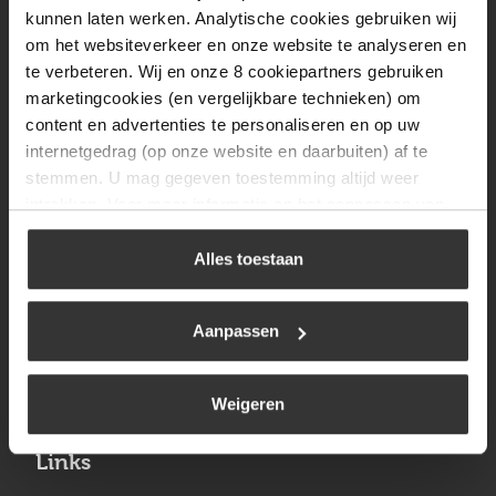
Vrijdag
08:00 tot 17:00
kunnen laten werken. Analytische cookies gebruiken wij
om het websiteverkeer en onze website te analyseren en
Zaterdag
09:30 tot 12:00
te verbeteren. Wij en onze 8 cookiepartners gebruiken
Zondag
Gesloten
marketingcookies (en vergelijkbare technieken) om
content en advertenties te personaliseren en op uw
internetgedrag (op onze website en daarbuiten) af te
Navigatie
stemmen. U mag gegeven toestemming altijd weer
intrekken. Voor meer informatie en het aanpassen van
BBQ
uw keuze op onze website verwijzen wij u naar ons
Brandstoffen
cookiebeleid
.
Alles toestaan
Kamperen
Aanpassen
Verwarming
Gastechniek
Weigeren
Links