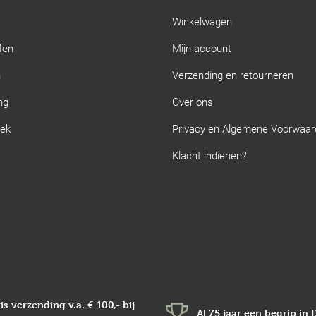
Winkelwagen
fen
Mijn account
n
Verzending en retourneren
ng
Over ons
iek
Privacy en Algemene Voorwaa
Klacht indienen?
is verzending v.a.
€ 100,-
bij
Al 75 jaar een begrip in