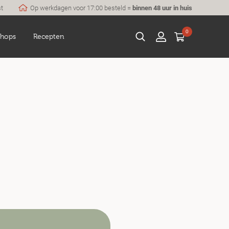
st
Op werkdagen voor 17:00 besteld =
binnen 48 uur in huis
0
hops
Recepten