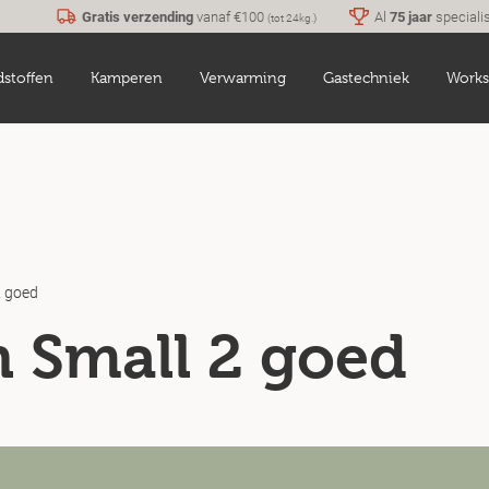
Gratis verzending
vanaf €100
Al
75 jaar
speciali
(tot 24kg.)
dstoffen
Kamperen
Verwarming
Gastechniek
Works
2 goed
 Small 2 goed