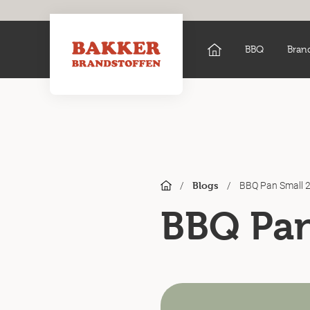
BBQ
Bran
/
/
BBQ Pan Small 
Blogs
BBQ Pan