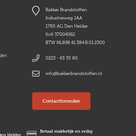
Bakker Brandstoffen
Industrieweg 1AA
1785 AG Den Helder
KvK 37004062
BTW NL898.41.384.B.01.2300
rden
0223 - 63 35 80
info@bakkerbrandstoffen.nl
Contactformulier
Betaal makkelijk en veilig
Den Helder