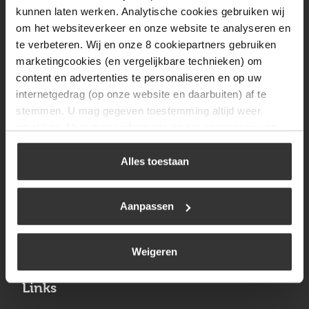
Vrijdag
08:00 tot 17:00
kunnen laten werken. Analytische cookies gebruiken wij
om het websiteverkeer en onze website te analyseren en
Zaterdag
09:30 tot 12:00
te verbeteren. Wij en onze 8 cookiepartners gebruiken
Zondag
Gesloten
marketingcookies (en vergelijkbare technieken) om
content en advertenties te personaliseren en op uw
internetgedrag (op onze website en daarbuiten) af te
Navigatie
stemmen. U mag gegeven toestemming altijd weer
intrekken. Voor meer informatie en het aanpassen van
BBQ
uw keuze op onze website verwijzen wij u naar ons
Brandstoffen
cookiebeleid
.
Alles toestaan
Kamperen
Aanpassen
Verwarming
Gastechniek
Weigeren
Links