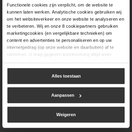
Functionele cookies zijn verplicht, om de website te
Donderdag
08:00 tot 17:00
kunnen laten werken. Analytische cookies gebruiken wij
Vrijdag
08:00 tot 17:00
om het websiteverkeer en onze website te analyseren en
te verbeteren. Wij en onze 8 cookiepartners gebruiken
Zaterdag
09:30 tot 12:00
marketingcookies (en vergelijkbare technieken) om
Zondag
Gesloten
content en advertenties te personaliseren en op uw
internetgedrag (op onze website en daarbuiten) af te
stemmen. U mag gegeven toestemming altijd weer
Navigatie
intrekken. Voor meer informatie en het aanpassen van
uw keuze op onze website verwijzen wij u naar ons
BBQ
cookiebeleid
.
Alles toestaan
Brandstoffen
Kamperen
Aanpassen
Verwarming
Gastechniek
Weigeren